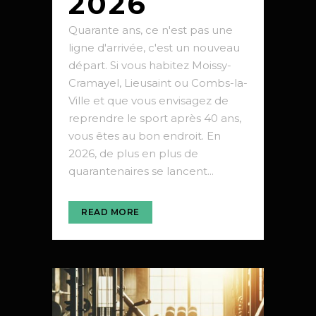
2026
Quarante ans, ce n'est pas une
ligne d'arrivée, c'est un nouveau
départ. Si vous habitez Moissy-
Cramayel, Lieusaint ou Combs-la-
Ville et que vous envisagez de
reprendre le sport après 40 ans,
vous êtes au bon endroit. En
2026, de plus en plus de
quarantenaires se lancent...
READ MORE