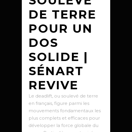
SOULEVÉ
DE TERRE
POUR UN
DOS
SOLIDE |
SÉNART
REVIVE
Le deadlift, ou soulevé de terre
en français, figure parmi les
mouvements fondamentaux les
plus complets et efficaces pour
développer la force globale du