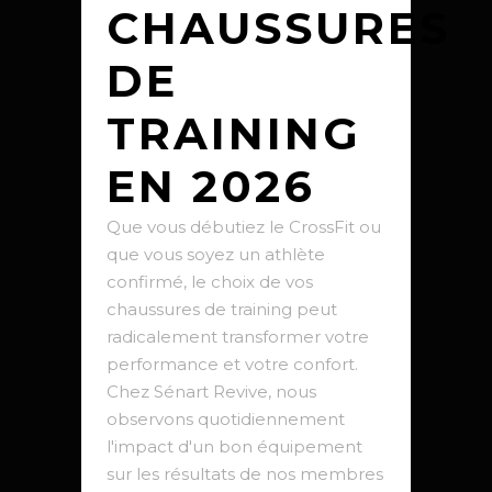
CHAUSSURES
DE
TRAINING
EN 2026
Que vous débutiez le CrossFit ou
que vous soyez un athlète
confirmé, le choix de vos
chaussures de training peut
radicalement transformer votre
performance et votre confort.
Chez Sénart Revive, nous
observons quotidiennement
l'impact d'un bon équipement
sur les résultats de nos membres