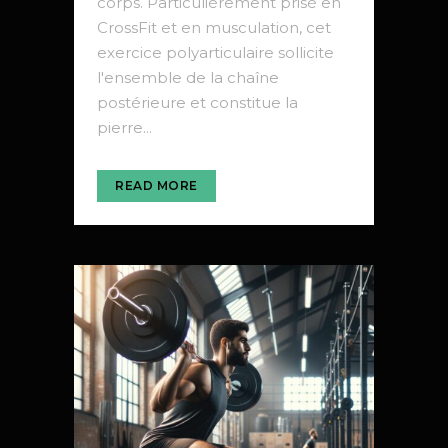
corps. Particulièrement prisé en
CrossFit et en musculation, cet
exercice polyarticulaire sollicite
l'ensemble de la chaîne
postérieure et constitue la
pierre...
READ MORE