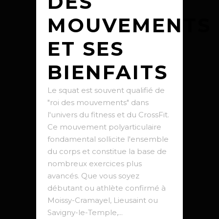
DES
MOUVEMENTS
ET SES
BIENFAITS
Le squat est souvent qualifié de
"roi des mouvements" dans
l'univers du fitness et du CrossFit.
Ce mouvement polyarticulaire
fondamental sollicite l'ensemble
du corps et constitue la base de
nombreux exercices plus
avancés. Que vous soyez
débutant ou athlète confirmé à
Moissy-Cramayel, Lieusaint ou
Savigny-le-Temple,...