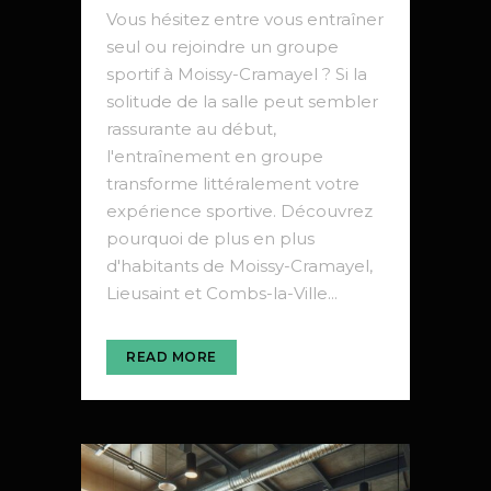
Vous hésitez entre vous entraîner
seul ou rejoindre un groupe
sportif à Moissy-Cramayel ? Si la
solitude de la salle peut sembler
rassurante au début,
l'entraînement en groupe
transforme littéralement votre
expérience sportive. Découvrez
pourquoi de plus en plus
d'habitants de Moissy-Cramayel,
Lieusaint et Combs-la-Ville...
READ MORE