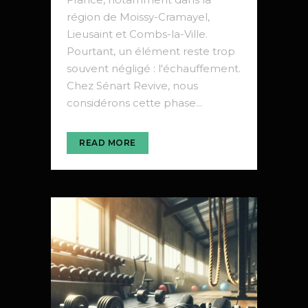
région de Moissy-Cramayel,
Lieusaint et Combs-la-Ville.
Pourtant, un élément reste trop
souvent négligé : l'échauffement.
Chez Sénart Revive, nous
considérons cette phase...
READ MORE