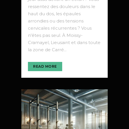
ressentez des douleurs dans le
haut du dos, les épaules
arrondies ou des tensions
cervicales récurrentes ? Vous
n'êtes pas seul. À Moissy-
Cramayel, Lieusaint et dans toute
la zone de Carré...
READ MORE