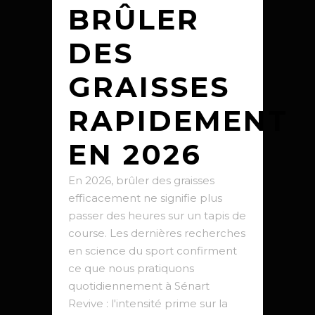
BRÛLER
DES
GRAISSES
RAPIDEMENT
EN 2026
En 2026, brûler des graisses
efficacement ne signifie plus
passer des heures sur un tapis de
course. Les dernières recherches
en science du sport confirment
ce que nous pratiquons
quotidiennement à Sénart
Revive : l'intensité prime sur la