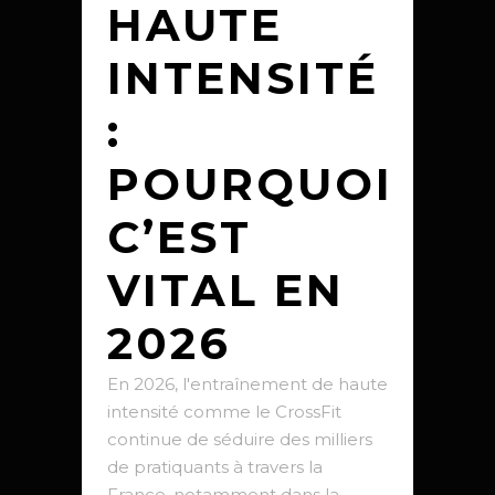
HAUTE
INTENSITÉ
:
POURQUOI
C’EST
VITAL EN
2026
En 2026, l'entraînement de haute
intensité comme le CrossFit
continue de séduire des milliers
de pratiquants à travers la
France, notamment dans la