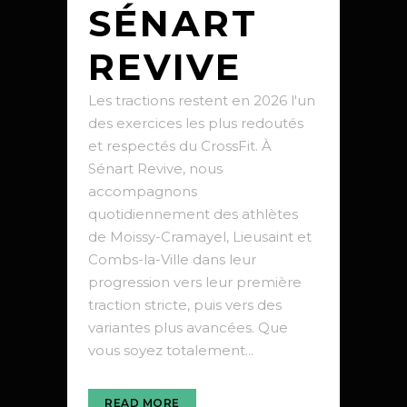
SÉNART
REVIVE
Les tractions restent en 2026 l'un
des exercices les plus redoutés
et respectés du CrossFit. À
Sénart Revive, nous
accompagnons
quotidiennement des athlètes
de Moissy-Cramayel, Lieusaint et
Combs-la-Ville dans leur
progression vers leur première
traction stricte, puis vers des
variantes plus avancées. Que
vous soyez totalement...
READ MORE