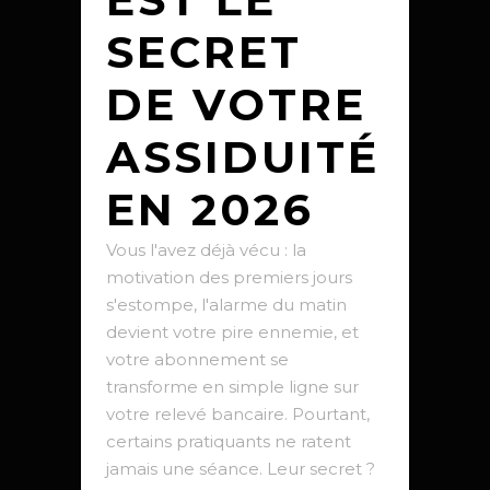
SECRET
DE VOTRE
ASSIDUITÉ
EN 2026
Vous l'avez déjà vécu : la
motivation des premiers jours
s'estompe, l'alarme du matin
devient votre pire ennemie, et
votre abonnement se
transforme en simple ligne sur
votre relevé bancaire. Pourtant,
certains pratiquants ne ratent
jamais une séance. Leur secret ?