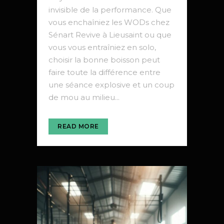
invisible de la performance. Que
vous enchaîniez les WODs chez
Sénart Revive à Lieusaint ou que
vous vous entraîniez en solo,
choisir la bonne boisson peut
faire toute la différence entre
une séance explosive et un coup
de mou au milieu...
READ MORE