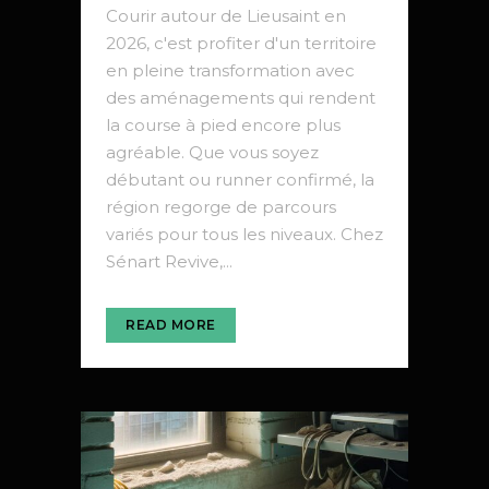
Courir autour de Lieusaint en
2026, c'est profiter d'un territoire
en pleine transformation avec
des aménagements qui rendent
la course à pied encore plus
agréable. Que vous soyez
débutant ou runner confirmé, la
région regorge de parcours
variés pour tous les niveaux. Chez
Sénart Revive,...
READ MORE