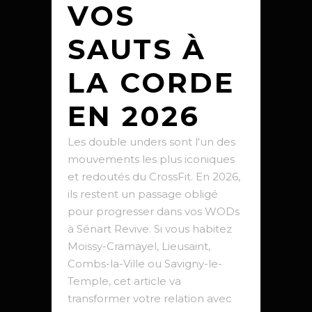
VOS
SAUTS À
LA CORDE
EN 2026
Les double unders sont l'un des
mouvements les plus iconiques
et redoutés du CrossFit. En 2026,
ils restent un passage obligé
pour progresser dans vos WODs
à Sénart Revive. Si vous habitez
Moissy-Cramayel, Lieusaint,
Combs-la-Ville ou Savigny-le-
Temple, cet article va
transformer votre relation avec