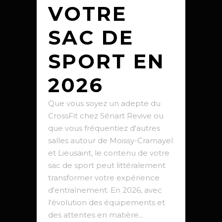
VOTRE
SAC DE
SPORT EN
2026
Que vous soyez un adepte du
CrossFit chez Sénart Revive ou
que vous fréquentiez d'autres
salles autour de Moissy-Cramayel
et Lieusaint, le contenu de votre
sac de sport peut littéralement
transformer votre expérience
d'entraînement. En 2026, avec
l'évolution des équipements et
des attentes en matière...