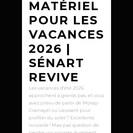
MATÉRIEL
POUR LES
VACANCES
2026 |
SÉNART
REVIVE
Les vacances d'été 2026
approchent à grands pas, et vous
avez prévu de partir de Moissy-
Cramayel ou Lieusaint pour
profiter du soleil ? Excellente
nouvelle ! Mais pas question de
perdre vos progrès durement