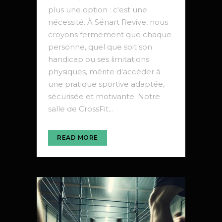
plus une option : c'est une
nécessité. À Sénart Revive, nous
croyons fermement que chaque
personne, quel que soit son
handicap ou ses limitations
physiques, mérite d'accéder à
une pratique sportive adaptée,
sécurisée et motivante. Notre
salle de CrossFit...
READ MORE