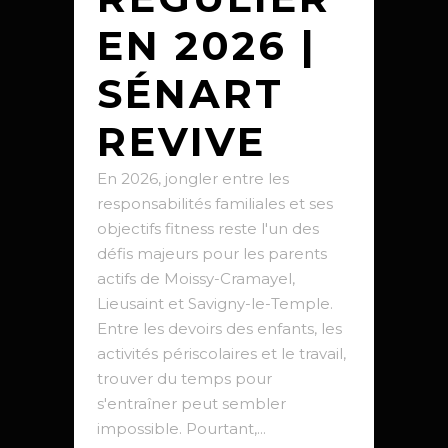
EN 2026 |
SÉNART
REVIVE
En 2026, jongler entre les
responsabilités familiales et ses
objectifs fitness reste l'un des
défis majeurs pour les parents
actifs de Moissy-Cramayel,
Lieusaint et Savigny-le-Temple.
Entre les devoirs des enfants, les
activités périscolaires et le travail,
trouver du temps pour
s'entraîner peut sembler
impossible. Pourtant,...