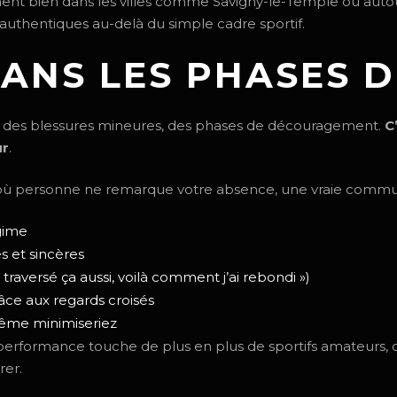
ent bien dans les villes comme Savigny-le-Temple ou autou
s authentiques au-delà du simple cadre sportif.
ANS LES PHASES D
, des blessures mineures, des phases de découragement.
C
ur
.
 personne ne remarque votre absence, une vraie commun
gime
 et sincères
 traversé ça aussi, voilà comment j’ai rebondi »)
ce aux regards croisés
même minimiseriez
performance touche de plus en plus de sportifs amateurs, ce
rer.