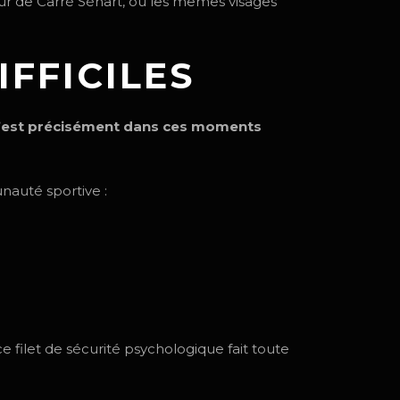
r de Carré Sénart, où les mêmes visages
IFFICILES
’est précisément dans ces moments
auté sportive :
 filet de sécurité psychologique fait toute