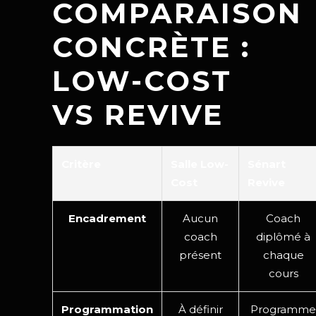
COMPARAISON
CONCRÈTE :
LOW-COST
VS REVIVE
Critère
Salle Low-
Sénart
Cost
Revive
Encadrement
Aucun
Coach
coach
diplômé à
présent
chaque
cours
Programmation
À définir
Programme