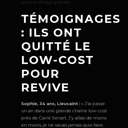
séance d’essai gratuite
.
TÉMOIGNAGES
: ILS ONT
QUITTÉ LE
LOW-COST
POUR
REVIVE
Sophie, 34 ans, Lieusaint :
« J’ai passé
un an dans une grande chaîne low-cost
près de Carré Sénart. J’y allais de moins
en moins, je ne savais jamais quoi faire.